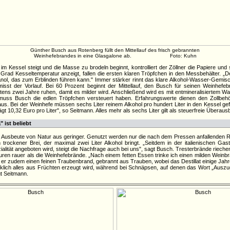
Günther Busch aus Rotenberg füllt den Mittellauf des frisch gebrannten
Weinhefebrandes in eine Glasgalone ab. Foto: Kuhn
m Kessel steigt und die Masse zu brodeln beginnt, kontrolliert der Zöllner die Papiere und 
rad Kesseltemperatur anzeigt, fallen die ersten klaren Tröpfchen in den Messbehälter. „Der
anol, das zum Erblinden führen kann." Immer stärker rinnt das klare Alkohol-Wasser-Gemi
misst der Vorlauf. Bei 60 Prozent beginnt der Mittellauf, den Busch für seinen Weinhefe
estens zwei Jahre ruhen, damit es milder wird. Anschließend wird es mit entmineralisiertem W
muss Busch die edlen Tröpfchen versteuert haben. Erfahrungswerte dienen den Zollbehö
us. Bei der Weinhefe müssen sechs Liter reinem Alkohol pro hundert Liter in den Kessel gefü
gt 10,32 Euro pro Liter", so Seitmann. Alles mehr als sechs Liter gilt als steuerfreie Überaus
ist beliebt
ie Ausbeute von Natur aus geringer. Genutzt werden nur die nach dem Pressen anfallenden 
n trockener Brei, der maximal zwei Liter Alkohol bringt. „Seitdem in der italienischen G
lität angeboten wird, steigt die Nachfrage auch bei uns", sagt Busch. Tresterbrände rieche
ren rauer als die Weinhefebrände. „Nach einem fetten Essen trinke ich einen milden Weinb
t er zudem einen feinen Traubenbrand, gebrannt aus Trauben, wobei das Destillat einige Jahr
irklich alles aus Früchten erzeugt wird, während bei Schnäpsen, auf denen das Wort „Auszu
t Seitmann.