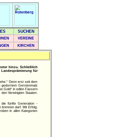
ES
SUCHEN
ONEN
VEREINE
NGEN
KIRCHEN
eter hinzu. Schließlich
. Landesprämierung für
tehe.“ Denn erst seit dem
on gedorrtem Gerstenmalz
une Gold“ in edlen Fässern
den Vereinigten Staaten.
 die fünfte Generation -
brennen darf. Mit Erfolg.
oben in allen Kategorien