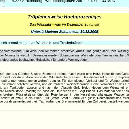
nerei - 70327 S-Rotenberg - Württembergstraße 205 - Tel. 0711 - 33 34 37
.de
Tröpfchenweise Hochprozentiges
Das Weinjahr - was im Dezember zu tun ist
Untertürkheimer Zeitung vom 10.12.2005
usch brennt momentan Weinhefe- und Tresterbrände
nd vom Weinbau. Im Wein, den wir trinken, steckt viel Arbeit. Das ganze Jahr über. Wir begle
über Monate hinweg. Im Dezember werden Schnäpse aus Weinhefe oder Trester destilliert.
hefebrandes beobachtet. Beispielhaft für andere Weinerzeuger.
ft, der aus Günther Buschs Brennerei strömt, macht warm ums Herz. In der fünften Genera
 heizt der dritte Vorsitzende der WG Rotenberg seinen Destillierkessel oft an. „Hauptsä
tgebrannten verschenken wollen", sagt er. Für den eigenen Verkauf und für Wengerterkol
e, die immer beliebter werden, und die milderen Weinhefebrände. Dabei verwertet er das H
ng am Tankboden absetzt und nach dem Abstich übrig bleibt. Neben dem Weinanteil en
lle Mineralstoffe. „Wichtig ist, dass die Hefe frisch ist", Sagt Busch. Das Material holt er 
der breiigen Flüssigkeit schüttet der Rotenberger in den Kessel und gibt etwas Wasser
notiert er exakt in ein Buch - für „Vater Staat." Schließlich gilt in Deutschland das st
age vorab gemeldet sein, ein Tag vorher das Brennmaterial für den Zoll bereit gestellt werd