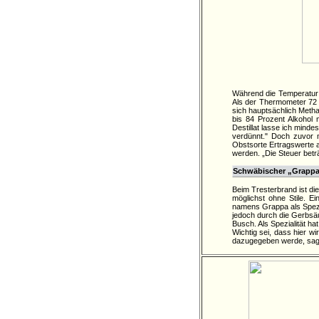
Während die Temperatur i
Als der Thermometer 72 G
sich hauptsächlich Meth
bis 84 Prozent Alkohol 
Destillat lasse ich mind
verdünnt." Doch zuvor 
Obstsorte Ertragswerte a
werden. „Die Steuer beträ
Schwäbischer „Grappa" 
Beim Tresterbrand ist d
möglichst ohne Stile. Ei
namens Grappa als Spezia
jedoch durch die Gerbsäu
Busch. Als Spezialität ha
Wichtig sei, dass hier w
dazugegeben werde, sag