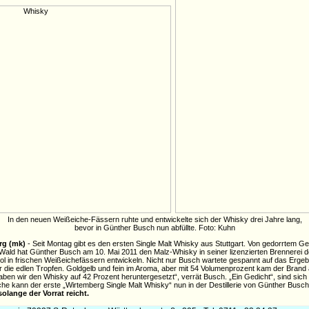
In den neuen Weißeiche-Fässern ruhte und entwickelte sich der Whisky drei Jahre lang,
bevor in Günther Busch nun abfüllte. Foto: Kuhn
rg (mk)
- Seit Montag gibt es den ersten Single Malt Whisky aus Stuttgart. Von gedorrtem G
ld hat Günther Busch am 10. Mai 2011 den Malz-Whisky in seiner lizenzierten Brennerei dest
ohol in frischen Weißeichefässern entwickeln. Nicht nur Busch wartete gespannt auf das Ergeb
r die edlen Tropfen. Goldgelb und fein im Aroma, aber mit 54 Volumenprozent kam der Brand
en wir den Whisky auf 42 Prozent heruntergesetzt“, verrät Busch. „Ein Gedicht“, sind sich K
sche kann der erste „Wirtemberg Single Malt Whisky“ nun in der Destillerie von Günther Bus
solange der Vorrat reicht.