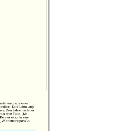
erstenmalz aus einer
illiert. Drei Jahre lang
nis. Drei Jahre nach der
 aus dem Fass. „Mit
enner einig. In einer
ch, Württembergstraße