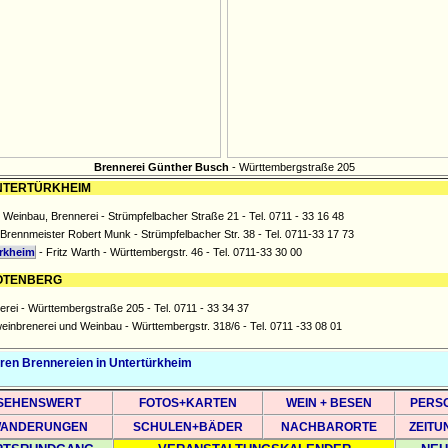
Brennerei Günther Busch
- Württembergstraße 205
- UNTERTÜRKHEIM
 Weinbau, Brennerei - Strümpfelbacher Straße 21 - Tel. 0711 - 33 16 48
Brennmeister Robert Munk - Strümpfelbacher Str. 38 - Tel. 0711-33 17 73
ürkheim
- Fritz Warth - Württembergstr. 46 - Tel. 0711-33 30 00
 ROTENBERG
erei - Württembergstraße 205 - Tel. 0711 - 33 34 37
einbrenerei und Weinbau - Württembergstr. 318/6 - Tel. 0711 -33 08 01
eren Brennereien in Untertürkheim
SEHENSWERT
FOTOS+KARTEN
WEIN + BESEN
PERS
ANDERUNGEN
SCHULEN+BÄDER
NACHBARORTE
ZEITU