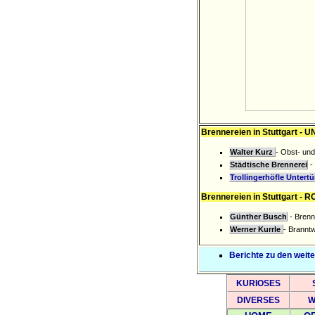
Brennereien in Stuttgart 
Walter Kurz
- Obst- und
Städtische Brennerei
- 
Trollingerhöfle Untert
Brennereien in Stuttgart -
Günther Busch
- Brenn
Werner Kurrle
- Branntw
Berichte zu den weit
KURIOSES
DIVERSES
W