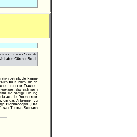
iten in unserer Serie die
 Wir haben Günther Busch
tion betreibt die Familie
chlich für Kunden, die an
legen brennt er Trauben-
efegeläger, das sich nach
thält die sämige Lösung
direkt aus der Rotenberger
 zu, um das Anbrennen zu
renge Brennmonopol. „Das
en", sagt Thomas Seitmann