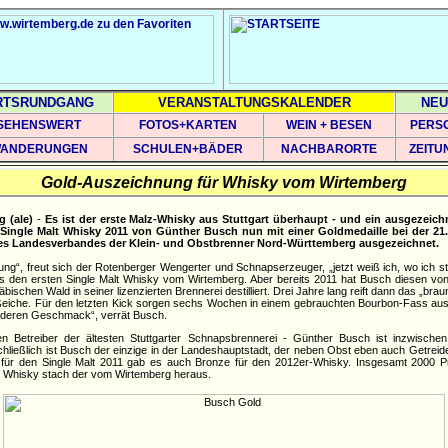
RTSRUNDGANG
VERANSTALTUNGSKALENDER
NEU
SEHENSWERT
FOTOS+KARTEN
WEIN + BESEN
PERS
ANDERUNGEN
SCHULEN+BÄDER
NACHBARORTE
ZEITU
Gold-Auszeichnung für Whisky vom Wirtemberg
g (ale)
-
Es ist der erste Malz-Whisky aus Stuttgart überhaupt - und ein ausgezeichn
Single Malt Whisky 2011 von Günther Busch nun mit einer Goldmedaille bei der 21
 des Landesverbandes der Klein- und Obstbrenner Nord-Württemberg ausgezeichnet.
tigung“, freut sich der Rotenberger Wengerter und Schnapserzeuger, „jetzt weiß ich, wo ich s
s den ersten Single Malt Whisky vom Wirtemberg. Aber bereits 2011 hat Busch diesen v
ischen Wald in seiner lizenzierten Brennerei destilliert. Drei Jahre lang reift dann das „bra
eiche. Für den letzten Kick sorgen sechs Wochen in einem gebrauchten Bourbon-Fass aus 
nderen Geschmack“, verrät Busch.
n Betreiber der ältesten Stuttgarter Schnapsbrennerei - Günther Busch ist inzwischen
chließlich ist Busch der einzige in der Landeshauptstadt, der neben Obst eben auch Getreide 
für den Single Malt 2011 gab es auch Bronze für den 2012er-Whisky. Insgesamt 2000 Pr
m Whisky stach der vom Wirtemberg heraus.