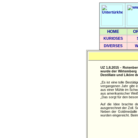
HOME
O
KURIOSES
DIVERSES
W
UZ 1.8.2015 - Rotenber
wurde der Wirtemberg 
Destillate und Liköre
„Es ist eine tolle Bestä
vergangenen Jahr gibt e
aus einer Mühle im Schwäb
aus amerikanischer Weiß
„Das sorgt für den beso
Auf die Idee brachte de
ausgerechnet der Zoll. S
Neben der Goldmedaille 
wurden eingereicht. Bei