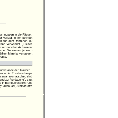
schnuppert in die Fässer.
 Vorlauf. In ihm befindet
sch aus dem Röhrchen. 82
brand verwendet. „Dieses
asser auf etwa 42 Prozent
rde. Sie weisen je nach
lltem Material versteuert
beute.
Rückstände der Trauben -
astronomie Tresterschnaps
n zwar aromatischer, sind
rand zur Verdauung", sagt
e in Barriquefässern ruht.
g" auftaucht, Aromastoffe