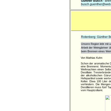
Günther Busch
- Bren
busch.guenther@web
Rotenberg: Günther B
Unsere Region lebt mit u
Arbeit der Weingärtner 
beim Brennen eines Wein
Von Mathias Kuhn
Schon der aromatische Du
eine Brennerei. Momentan
Weihnachten einen Selbs
Destillate: Tresterbränd
der alkoholischen Gäru
Hefepartikel sowie wertvo
Kelter. Etwa 100 Liter 
verhindern. Die Mengen 
Destillieren muss fünf T
vom Hauptzollamt.