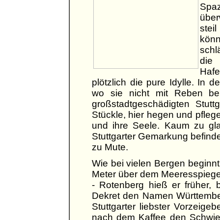
Spaz
über
stei
könn
schl
die 
Haf
plötzlich die pure Idylle. In
wo sie nicht mit Reben bep
großstadtgeschädigten Stutt
Stückle, hier hegen und pfl
und ihre Seele. Kaum zu gl
Stuttgarter Gemarkung befindet
zu Mute.
Wie bei vielen Bergen beginn
Meter über dem Meeresspiege
- Rotenberg hieß er früher, 
Dekret den Namen Württemberg 
Stuttgarter liebster Vorzeig
nach dem Kaffee den Schwieg